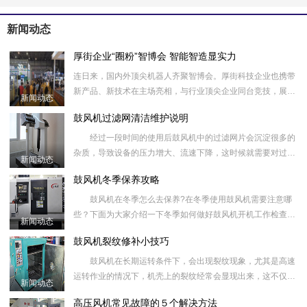
新闻动态
厚街企业“圈粉”智博会 智能智造显实力
连日来，国内外顶尖机器人齐聚智博会。厚街科技企业也携带
新产品、新技术在主场亮相，与行业顶尖企业同台竞技，展示
新闻动态
厚街智能制造的实力与魅力，共同为国内外展商、采购商、观
鼓风机过滤网清洁维护说明
众带来一场精彩
经过一段时间的使用后鼓风机中的过滤网片会沉淀很多的
杂质，导致设备的压力增大、流速下降，这时候就需要对过滤
新闻动态
网片进行及时的清理才能继续使用； 1、在清洗鼓风机过
鼓风机冬季保养攻略
滤网的时候
鼓风机在冬季怎么去保养?在冬季使用鼓风机需要注意哪
些？下面为大家介绍一下冬季如何做好鼓风机开机工作检查：
新闻动态
1、鼓风机基础及皮带罩是否紧固。 2、壳体内油位
鼓风机裂纹修补小技巧
是否在
鼓风机在长期运转条件下，会出现裂纹现象，尤其是高速
运转作业的情况下，机壳上的裂纹经常会显现出来，这不仅影
新闻动态
响美观，长此以往，就会造成机壳的破损、脱落等现象，进而
高压风机常见故障的５个解决方法
影响整个风机的